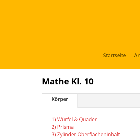
Startseite
An
Mathe Kl. 10
Körper
1) Würfel & Quader
2) Prisma
3) Zylinder Oberflächeninhalt